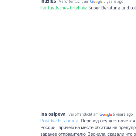
inuzi85
Veröffentlicht am
5 years ago
Fantastisches Erlebnis:
Super Beratung und toll
ina osipova
Veröffentlicht am
5 years ago
Positive Erfahrung:
Перевод осуществляется к
России , причём на месте об этом не предупр
заранее отпрааителю. Звонила, сказали что о