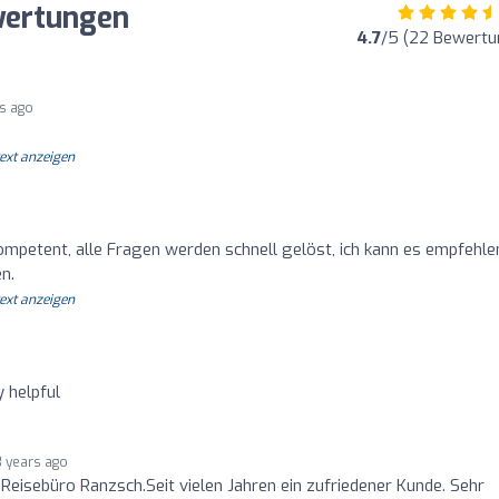
wertungen
4.7
/5 (22 Bewertu
rs ago
text anzeigen
ompetent, alle Fragen werden schnell gelöst, ich kann es empfehle
en.
text anzeigen
 helpful
3 years ago
eisebüro Ranzsch.Seit vielen Jahren ein zufriedener Kunde. Sehr