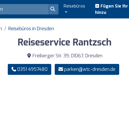
Reisebüros
Fügen Sie Ih
hinzu
n
Reisebüros in Dresden
Reiseservice Rantzsch
Freiberger Str. 39, 01067, Dresden
0351 4957480
parken@wtc-dresden.de