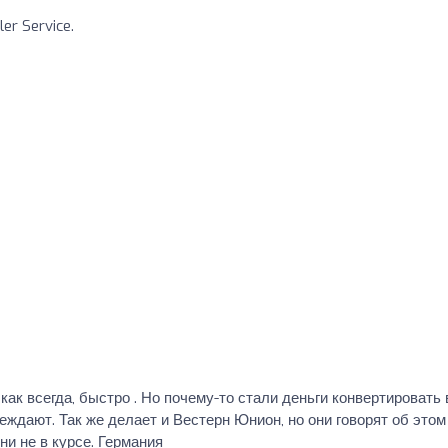
er Service.
ак всегда, быстро . Но почему-то стали деньги конвертировать 
еждают. Так же делает и Вестерн Юнион, но они говорят об этом
ни не в курсе. Германия