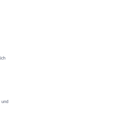
ich
s
r und