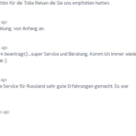
ön für die Tolle Reisen die Sie uns empfohlen hatten.
s ago
klung, von Anfang an.
s ago
um beantragt:)....super Service und Beratung. Komm ich immer wied
k :)
 ago
a-Service für Russland sehr gute Erfahrungen gemacht. Es war
rs ago