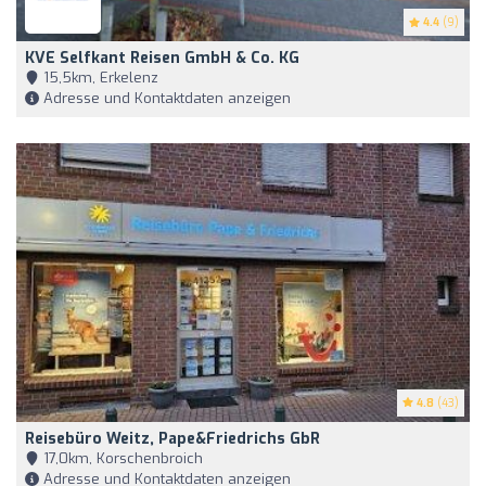
4.4
(9)
KVE Selfkant Reisen GmbH & Co. KG
15,5km, Erkelenz
Adresse und Kontaktdaten anzeigen
4.8
(43)
Reisebüro Weitz, Pape&Friedrichs GbR
17,0km, Korschenbroich
Adresse und Kontaktdaten anzeigen