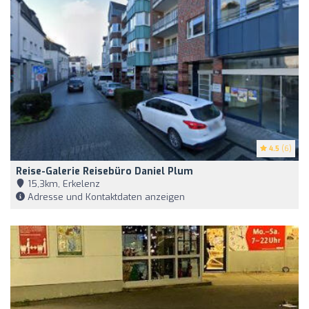
4.5
(6)
Reise-Galerie Reisebüro Daniel Plum
15,3km, Erkelenz
Adresse und Kontaktdaten anzeigen