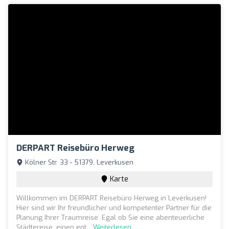
DERPART Reisebüro Herweg
Kölner Str. 33 - 51379, Leverkusen
Karte
Willkommen im DERPART Reisebüro Herweg in Leverkusen!
Hier sind wir Ihr freundlicher und kompetenter Partner für die
Planung Ihrer Traumreise. Egal ob Sie eine abenteuerliche
Städtereise, einen ent...
Weiterlesen