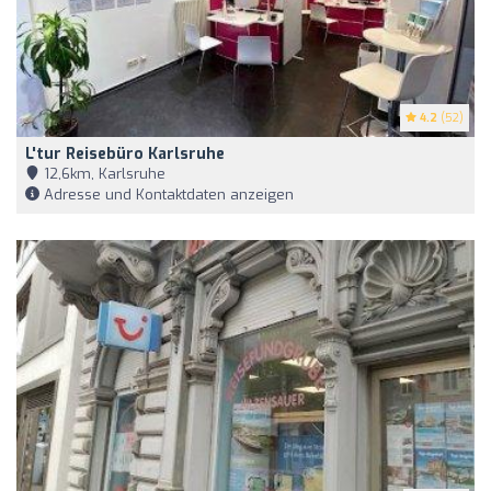
4.2
(52)
L'tur Reisebüro Karlsruhe
12,6km, Karlsruhe
Adresse und Kontaktdaten anzeigen