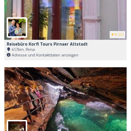
5
(35)
Reisebüro Korfi Tours Pirnaer Altstadt
41,7km, Pirna
Adresse und Kontaktdaten anzeigen