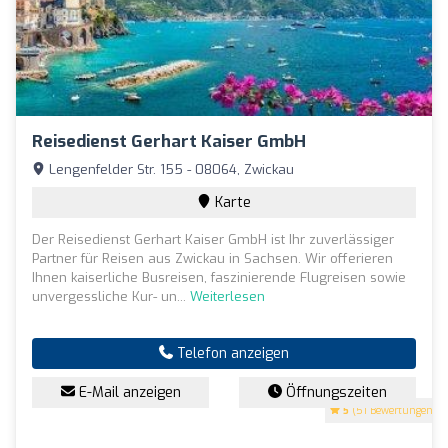
Reisedienst Gerhart Kaiser GmbH
Lengenfelder Str. 155 - 08064, Zwickau
Karte
Der Reisedienst Gerhart Kaiser GmbH ist Ihr zuverlässiger
Partner für Reisen aus Zwickau in Sachsen. Wir offerieren
Ihnen kaiserliche Busreisen, faszinierende Flugreisen sowie
unvergessliche Kur- un...
Weiterlesen
Telefon anzeigen
E-Mail anzeigen
Öffnungszeiten
5
(51 Bewertungen)