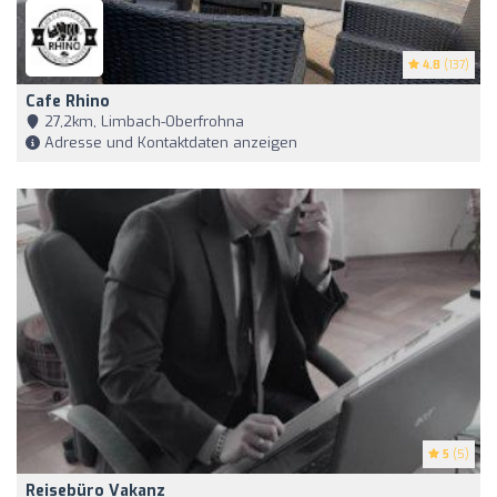
4.8
(137)
Cafe Rhino
27,2km, Limbach-Oberfrohna
Adresse und Kontaktdaten anzeigen
5
(5)
Reisebüro Vakanz