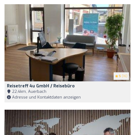
5
(16)
Reisetreff 4u GmbH / Reisebüro
22,4km, Auerbach
Adresse und Kontaktdaten anzeigen