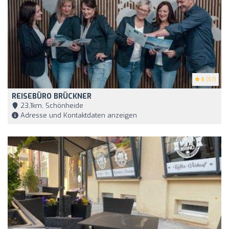
5
(57)
REISEBÜRO BRÜCKNER
23,1km, Schönheide
Adresse und Kontaktdaten anzeigen