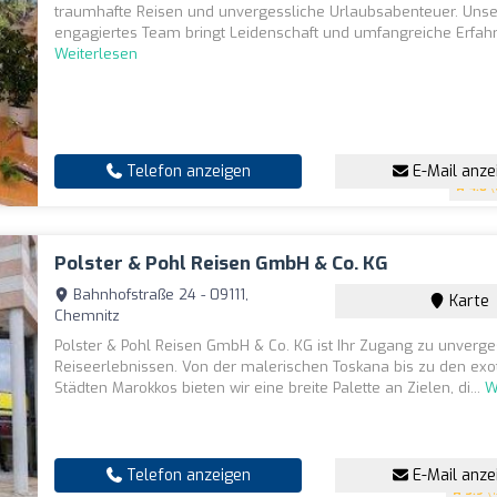
traumhafte Reisen und unvergessliche Urlaubsabenteuer. Unse
engagiertes Team bringt Leidenschaft und umfangreiche Erfahru
Weiterlesen
Telefon anzeigen
E-Mail anze
4.8
(
Polster & Pohl Reisen GmbH & Co. KG
Bahnhofstraße 24 - 09111,
Karte
Chemnitz
Polster & Pohl Reisen GmbH & Co. KG ist Ihr Zugang zu unverge
Reiseerlebnissen. Von der malerischen Toskana bis zu den exo
Städten Marokkos bieten wir eine breite Palette an Zielen, di...
W
Telefon anzeigen
E-Mail anze
3.9
(1