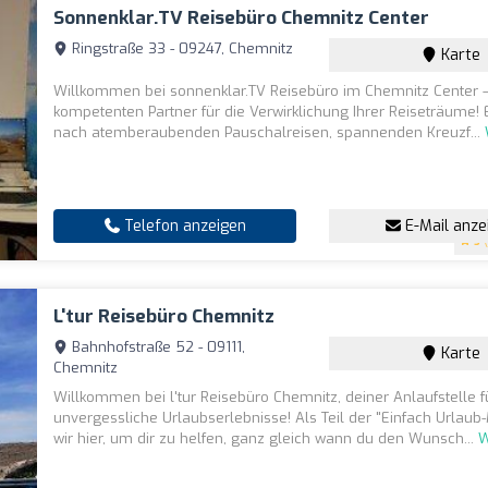
Sonnenklar.TV Reisebüro Chemnitz Center
Ringstraße 33 - 09247, Chemnitz
Karte
Willkommen bei sonnenklar.TV Reisebüro im Chemnitz Center 
kompetenten Partner für die Verwirklichung Ihrer Reiseträume! 
nach atemberaubenden Pauschalreisen, spannenden Kreuzf...
Telefon anzeigen
E-Mail anze
5
(
L'tur Reisebüro Chemnitz
Bahnhofstraße 52 - 09111,
Karte
Chemnitz
Willkommen bei l'tur Reisebüro Chemnitz, deiner Anlaufstelle f
unvergessliche Urlaubserlebnisse! Als Teil der "Einfach Urlaub
wir hier, um dir zu helfen, ganz gleich wann du den Wunsch...
W