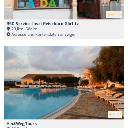
4.9
(8)
RSO Service-Insel Reisebüro Görlitz
23,1km, Görlitz
Adresse und Kontaktdaten anzeigen
5
(18)
Hin&wegTours