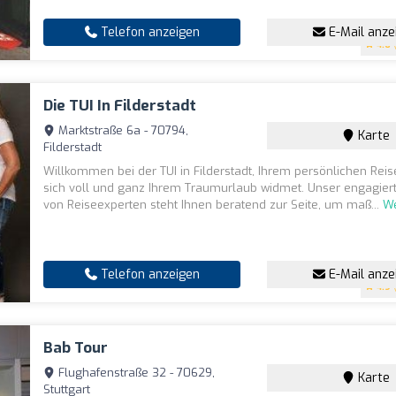
Telefon anzeigen
E-Mail anze
4.6
(
Die TUI In Filderstadt
Marktstraße 6a - 70794,
Karte
Filderstadt
Willkommen bei der TUI in Filderstadt, Ihrem persönlichen Rei
sich voll und ganz Ihrem Traumurlaub widmet. Unser engagie
von Reiseexperten steht Ihnen beratend zur Seite, um maß...
We
Telefon anzeigen
E-Mail anze
4.9
(
Bab Tour
Flughafenstraße 32 - 70629,
Karte
Stuttgart