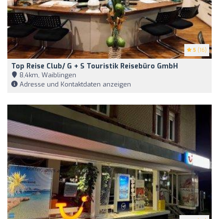
5
(16)
Top Reise Club/ G + S Touristik Reisebüro GmbH
8,4km, Waiblingen
Adresse und Kontaktdaten anzeigen