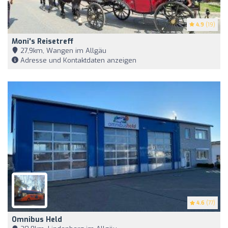
4.9
(19)
Moni's Reisetreff
27,9km, Wangen im Allgäu
Adresse und Kontaktdaten anzeigen
4.6
(77)
Omnibus Held