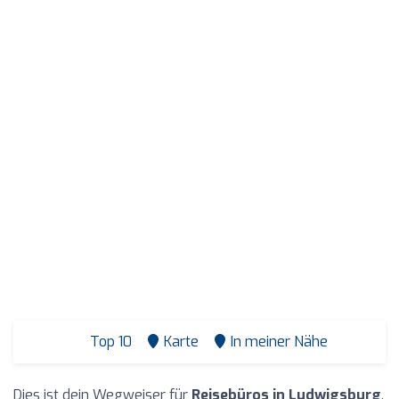
Top 10
Karte
In meiner Nähe
Dies ist dein Wegweiser für
Reisebüros in Ludwigsburg
.