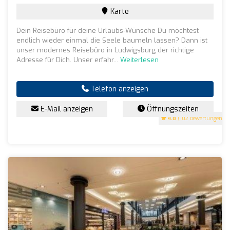
Karte
Dein Reisebüro für deine Urlaubs-Wünsche Du möchtest
endlich wieder einmal die Seele baumeln lassen? Dann ist
unser modernes Reisebüro in Ludwigsburg der richtige
Adresse für Dich. Unser erfahr...
Weiterlesen
Telefon anzeigen
E-Mail anzeigen
Öffnungszeiten
4.8
(102 Bewertungen)