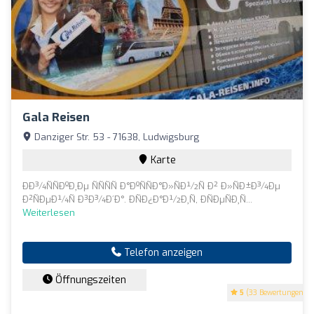
Gala Reisen
Danziger Str. 53 - 71638, Ludwigsburg
Karte
ÐÐ¾ÑÑÐºÐ¸Ðµ ÑÑÑÑ Ð°ÐºÑÑÐ°Ð»ÑÐ½Ñ Ð² Ð»ÑÐ±Ð¾Ðµ
Ð²ÑÐµÐ¼Ñ Ð³Ð¾Ð´Ð°. ÐÑÐ¿Ð°Ð½Ð¸Ñ, ÐÑÐµÑÐ¸Ñ...
Weiterlesen
Telefon anzeigen
Öffnungszeiten
5
(33 Bewertungen)