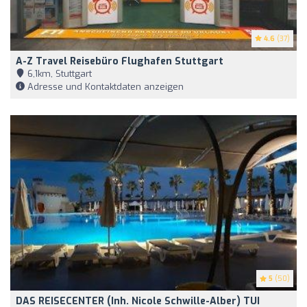
4.6
(37)
A-Z Travel Reisebüro Flughafen Stuttgart
6,1km, Stuttgart
Adresse und Kontaktdaten anzeigen
5
(50)
DAS REISECENTER (Inh. Nicole Schwille-Alber) TUI