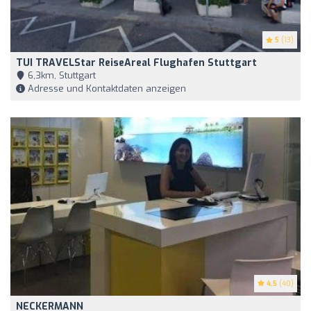
5
(13)
TUI TRAVELStar ReiseAreal Flughafen Stuttgart
6,3km, Stuttgart
Adresse und Kontaktdaten anzeigen
4.5
(40)
NECKERMANN