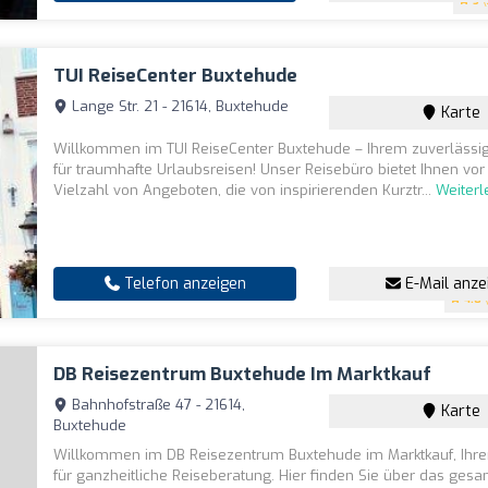
5
(
TUI ReiseCenter Buxtehude
Lange Str. 21 - 21614, Buxtehude
Karte
Willkommen im TUI ReiseCenter Buxtehude – Ihrem zuverlässig
für traumhafte Urlaubsreisen! Unser Reisebüro bietet Ihnen vor 
Vielzahl von Angeboten, die von inspirierenden Kurztr...
Weiter
Telefon anzeigen
E-Mail anze
4.8
(
DB Reisezentrum Buxtehude Im Marktkauf
Bahnhofstraße 47 - 21614,
Karte
Buxtehude
Willkommen im DB Reisezentrum Buxtehude im Marktkauf, Ihr
für ganzheitliche Reiseberatung. Hier finden Sie über das ges