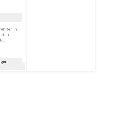
n
fahrten in
hrten
...
igen
00 Bewertungen)