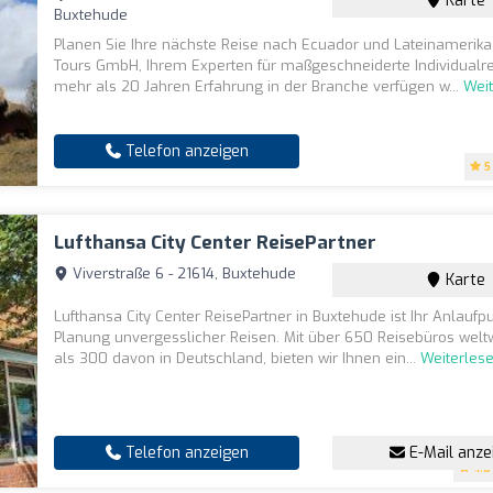
Karte
Buxtehude
Planen Sie Ihre nächste Reise nach Ecuador und Lateinamerika
Tours GmbH, Ihrem Experten für maßgeschneiderte Individualre
mehr als 20 Jahren Erfahrung in der Branche verfügen w...
Wei
Telefon anzeigen
5
Lufthansa City Center ReisePartner
Viverstraße 6 - 21614, Buxtehude
Karte
Lufthansa City Center ReisePartner in Buxtehude ist Ihr Anlaufpu
Planung unvergesslicher Reisen. Mit über 650 Reisebüros welt
als 300 davon in Deutschland, bieten wir Ihnen ein...
Weiterles
Telefon anzeigen
E-Mail anze
4.8