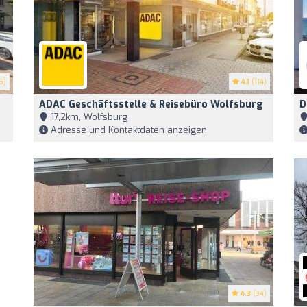
5)
4.1
(114)
ADAC Geschäftsstelle & Reisebüro Wolfsburg
D
17,2km, Wolfsburg
Adresse und Kontaktdaten anzeigen
4.3
(34)